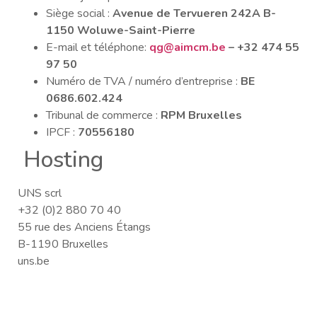
Siège social :
Avenue de Tervueren 242A B-
1150 Woluwe-Saint-Pierre
E-mail et téléphone:
qg@aimcm.be
– +32 474 55
97 50
Numéro de TVA / numéro d’entreprise :
BE
0686.602.424
Tribunal de commerce :
RPM Bruxelles
IPCF :
70556180
Hosting
UNS scrl
+32 (0)2 880 70 40
55 rue des Anciens Étangs
B-1190 Bruxelles
uns.be